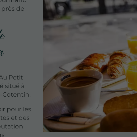
 Gourmand
 près de
e
n
Au Petit
é situé à
-Cotentin.
ir pour les
tes et des
éputation
ns