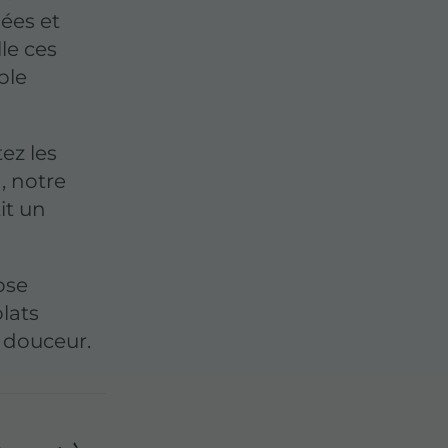
ées et
le ces
ble
ez les
, notre
it un
ose
lats
 douceur.