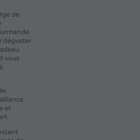
orge de
e
gourmande
z déguster
 cadeau
nd vous
à
de
alliance
e et
rt.
nstant