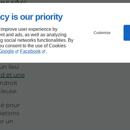
ne près
tin :
cy is our priority
 improve user experience by
Customize
nt and ads, as well as analyzing
ng social networks functionalities. By
you consent to the use of Cookies
Google
Facebook
.
e
un lieu
d et une
ndroit
cieuse.
té pour
éations
er un