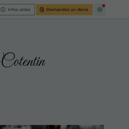
Infos utiles
Demandez un devis
-Cotentin