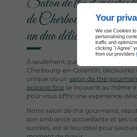
Salon de thé et épicerie fi
de Cherbourg-en-Coten
Your priva
un duo délicieux
We use Cookies to
personalising conte
traffic and optimizi
clicking "I Agree" 
from our providers
À seulement quelques kilomètres d
Cherbourg-en-Cotentin, découvrez 
unique où un
salon de thé gourman
épicerie fine
se trouvent au même e
pour vous offrir une expérience déli
Notre salon de thé gourmand, répu
son ambiance accueillante et ses cr
sucrées, est le lieu idéal pour savour
moment de plaisir.