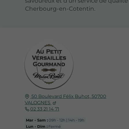
savoureux et d’un service de qualité
Cherbourg-en-Cotentin.
50 Boulevard Félix Buhot,
50700
VALOGNES
02 33 21 14 71
Mar - Sam :
09h - 12h | 14h - 19h
Lun - Dim :
Fermé