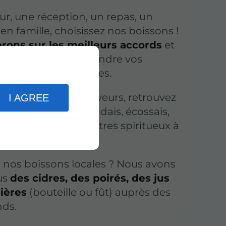
r, une réception, un repas, un
n famille, choisissez nos boissons !
rons sur les meilleurs accords
et
écessaires afin de rendre vos
viaux qu'inoubliables.
ur de nouvelles saveurs, retrouvez
I AGREE
ies (français, irlandais, écossais,
Calvados et bien d'autres spiritueux à
our vous-même.
 nos boissons locales ? Nous avons
us
des cidres, des poirés, des jus
ières
(bouteille ou fût) auprès des
ds.