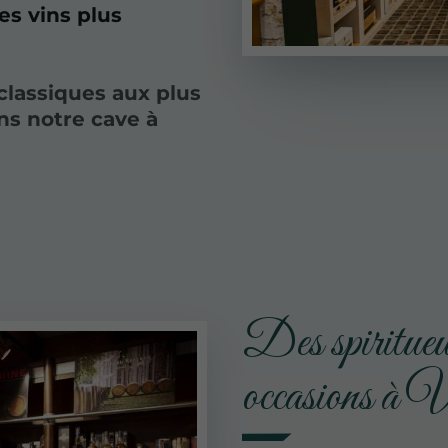
es vins plus
classiques aux plus
ns notre cave à
Des spiritueux
occasions à 