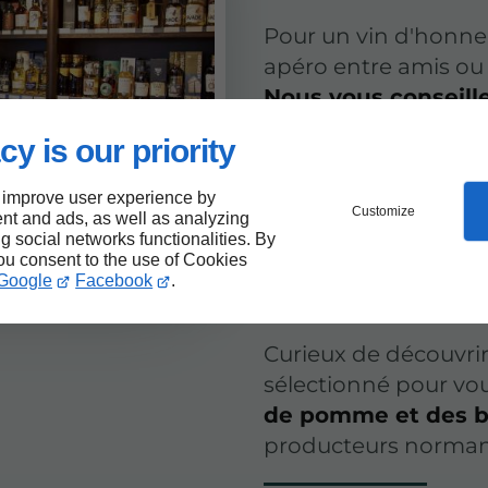
Pour un vin d'honneu
apéro entre amis ou e
Nous vous conseille
pour les quantités n
cy is our priority
moments aussi convi
 improve user experience by
Amateur ou explorate
Customize
nt and ads, as well as analyzing
notre gamme de whisk
ng social networks functionalities. By
you consent to the use of Cookies
japonais...), rhums, 
Google
Facebook
.
offrir en
cadeau
ou p
Curieux de découvrir
sélectionné pour vo
de pomme et des b
producteurs norman