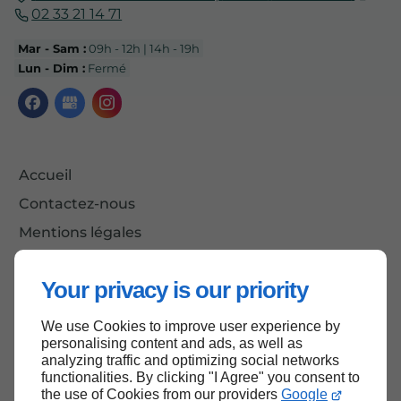
02 33 21 14 71
Mar - Sam :
09h - 12h | 14h - 19h
Lun - Dim :
Fermé
Accueil
Contactez-nous
Mentions légales
Plan du site
Your privacy is our priority
We use Cookies to improve user experience by
Haut de page
personalising content and ads, as well as
analyzing traffic and optimizing social networks
functionalities. By clicking "I Agree" you consent to
the use of Cookies from our providers
Google