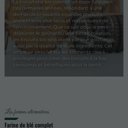
La biscuiterie bio connaît un essor fulgurant
ces dernières années, répondant à une
demande croissante pour des produits
alimentaires plus sains et respectueux de
l'environnement. Que ce soit pour le petit-
déjeuner, le goûter ou une petite collation,
les biscuits bio séduisent par leur goût, mais
aussi par la qualité de leurs ingrédients. Cet
article se penche sur les éléments clés à
privilégier pour créer des biscuits à la fois
savoureux et bénéfiques pour la santé.
Les farines alternatives
Farine de blé complet