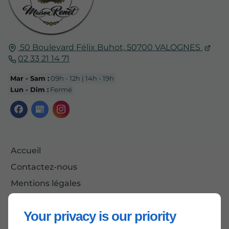
50 Boulevard Félix Buhot,
50700
VALOGNES
02 33 21 14 71
Mar - Sam :
09h - 12h | 14h - 19h
Lun - Dim :
Fermé
Accueil
Contactez-nous
Mentions légales
Plan du site
Your privacy is our priority