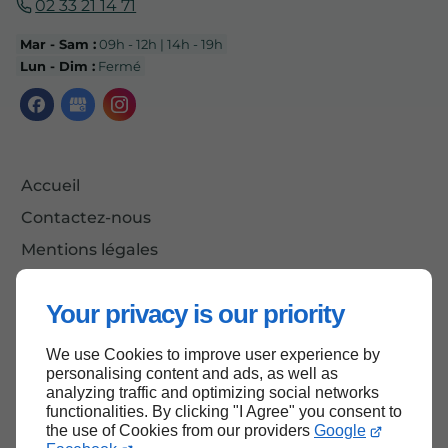
02 33 21 14 71
Mar - Sam :
09h - 12h | 14h - 19h
Lun - Dim :
Fermé
Accueil
Contactez-nous
Mentions légales
Plan du site
Your privacy is our priority
We use Cookies to improve user experience by
Haut de page
personalising content and ads, as well as
analyzing traffic and optimizing social networks
functionalities. By clicking "I Agree" you consent to
the use of Cookies from our providers
Google